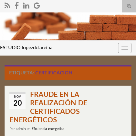
Alte
el
form
de
bús
ESTUDIO lopezdelareina
Alter
nave
ETIQUETA:
CERTIFICACION
FRAUDE EN LA
NOV
REALIZACIÓN DE
20
CERTIFICADOS
ENERGÉTICOS
Por
admin
en
Eficiencia energética