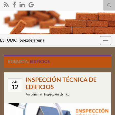
Alte
el
form
de
bús
ESTUDIO lopezdelareina
Alter
nave
ETIQUETA:
EDIFICIOS
INSPECCIÓN TÉCNICA DE
JUN
EDIFICIOS
12
Por
admin
en
Inspección técnica